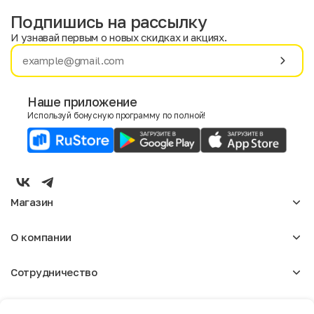
Подпишись на рассылку
И узнавай первым о новых скидках и акциях.
Имя
Фамилия
Наше приложение
Используй бонусную программу по полной!
E-mail
Пол
Мужской
Женский
Магазин
Согласие на получение чеков по электронной почте
Женское
О компании
Мужское
Аксессуары
О нас
Детское
Сотрудничество
Отзывы
Блог
Оптовикам
Вакансии
Помощь
Москва
Арендодателям