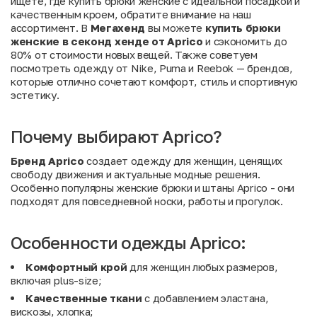
ищете, где купить брюки женские с идеальной посадкой и
качественным кроем, обратите внимание на наш
ассортимент. В
Мегахенд
вы можете
купить брюки
женские в секонд хенде от Aprico
и сэкономить до
80% от стоимости новых вещей. Также советуем
посмотреть одежду от
Nike
,
Puma
и
Reebok
— брендов,
которые отлично сочетают комфорт, стиль и спортивную
эстетику.
Почему выбирают Aprico?
Бренд Aprico
создает одежду для женщин, ценящих
свободу движения и актуальные модные решения.
Особенно популярны женские брюки и штаны Aprico - они
подходят для повседневной носки, работы и прогулок.
Особенности одежды Aprico:
Комфортный крой
для женщин любых размеров,
включая plus-size;
Качественные ткани
с добавлением эластана,
вискозы, хлопка;