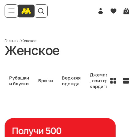
Главная
-
Женское
Женское
Джемперы
Рубашки
Верхняя
Брюки
, свитеры ,
Джин
и блузки
одежда
кардиганы