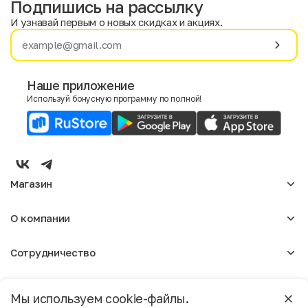
Подпишись на рассылку
И узнавай первым о новых скидках и акциях.
Имя
Фамилия
Наше приложение
Используй бонусную программу по полной!
E-mail
Пол
Мужской
Женский
Магазин
Согласие на получение чеков по электронной почте
Женское
О компании
Мужское
Аксессуары
О нас
Детское
Сотрудничество
Отзывы
Блог
Оптовикам
Вакансии
Помощь
Москва
Арендодателям
Магазины
Мы используем cookie-файлы.
Реклама