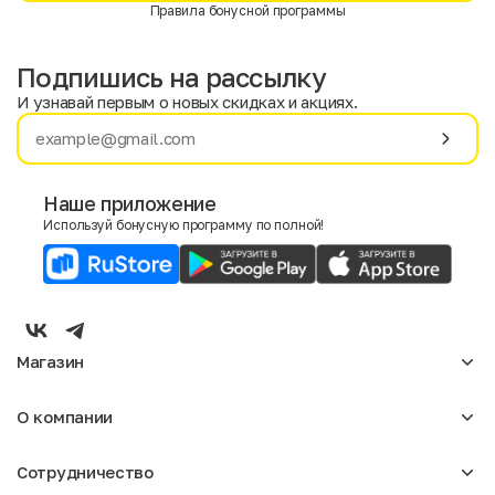
Правила бонусной программы
Подпишись на рассылку
И узнавай первым о новых скидках и акциях.
Имя
Фамилия
Наше приложение
Используй бонусную программу по полной!
E-mail
Пол
Мужской
Женский
Магазин
Согласие на получение чеков по электронной почте
Женское
О компании
Мужское
Аксессуары
О нас
Детское
Сотрудничество
Отзывы