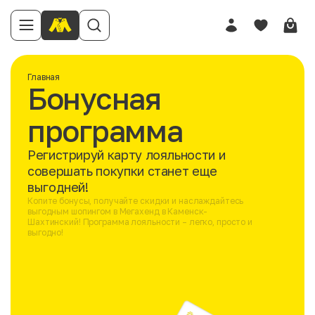
Главная
Бонусная
программа
Регистрируй карту лояльности и
совершать покупки станет еще
выгодней!
Копите бонусы, получайте скидки и наслаждайтесь
выгодным шопингом в Мегахенд в Каменск-
Шахтинский! Программа лояльности – легко, просто и
выгодно!