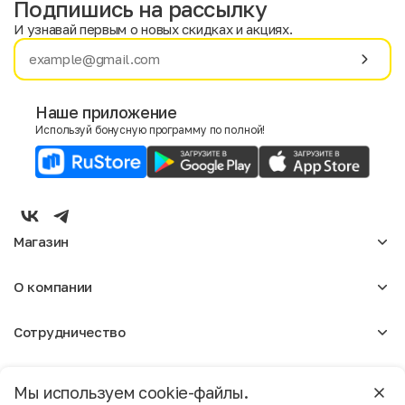
Подпишись на рассылку
И узнавай первым о новых скидках и акциях.
Имя
Фамилия
Наше приложение
Используй бонусную программу по полной!
E-mail
Пол
Мужской
Женский
Магазин
Согласие на получение чеков по электронной почте
Женское
О компании
Мужское
Аксессуары
О нас
Детское
Сотрудничество
Отзывы
Блог
Оптовикам
Вакансии
Помощь
Москва
Арендодателям
Магазины
Мы используем cookie-файлы.
Реклама