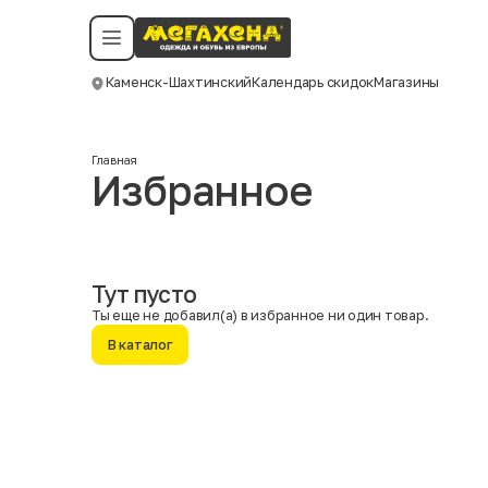
Условия пользования
Политика конфиденциальности
Смотреть все даты
©️ Мегахенд 2026. Все права защищены.
Каменск-Шахтинский
Календарь скидок
Магазины
Москва
Главная
Избранное
Тут пусто
Ты еще не добавил(а) в избранное ни один товар.
В каталог
Имя
Фамилия