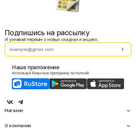
Подпишись на рассылку
И узнавай первым о новых скидках и акциях.
Имя
Фамилия
Наше приложение
Используй бонусную программу по полной!
E-mail
Пол
Мужской
Женский
Магазин
Согласие на получение чеков по электронной почте
Женское
О компании
Мужское
Аксессуары
О нас