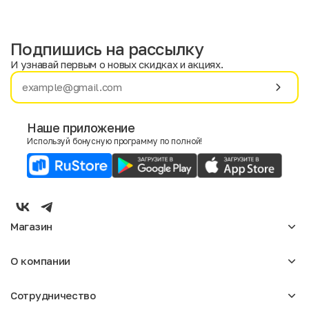
Подпишись на рассылку
И узнавай первым о новых скидках и акциях.
Имя
Фамилия
Наше приложение
Используй бонусную программу по полной!
E-mail
Пол
Мужской
Женский
Магазин
Согласие на получение чеков по электронной почте
Женское
О компании
Мужское
Аксессуары
О нас
Детское
Сотрудничество
Отзывы