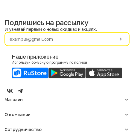
Подпишись на рассылку
И узнавай первым о новых скидках и акциях.
Имя
Фамилия
Наше приложение
Используй бонусную программу по полной!
E-mail
Пол
Мужской
Женский
Магазин
Согласие на получение чеков по электронной почте
Женское
О компании
Мужское
Аксессуары
О нас
Детское
Сотрудничество
Отзывы