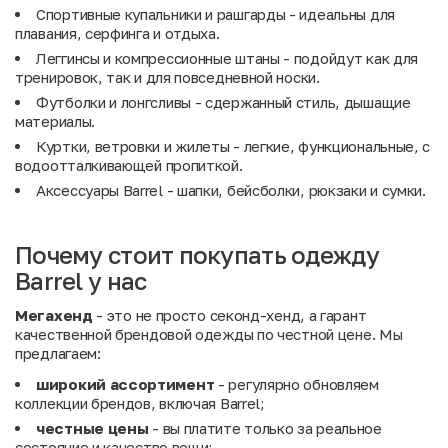
Спортивные купальники и рашгарды - идеальны для
плавания, серфинга и отдыха.
Леггинсы и компрессионные штаны - подойдут как для
тренировок, так и для повседневной носки.
Футболки и лонгсливы - сдержанный стиль, дышащие
материалы.
Куртки, ветровки и жилеты - легкие, функциональные, с
водоотталкивающей пропиткой.
Аксессуары Barrel - шапки, бейсболки, рюкзаки и сумки.
Почему стоит покупать одежду
Barrel у нас
Мегахенд
- это не просто секонд-хенд, а гарант
качественной брендовой одежды по честной цене. Мы
предлагаем:
широкий ассортимент
- регулярно обновляем
коллекции брендов, включая Barrel;
честные цены
- вы платите только за реальное
состояние и качество вещи;