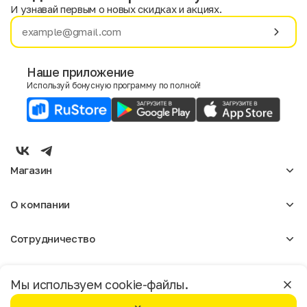
И узнавай первым о новых скидках и акциях.
Имя
Фамилия
Наше приложение
Используй бонусную программу по полной!
E-mail
Пол
Мужской
Женский
Магазин
Согласие на получение чеков по электронной почте
Женское
О компании
Мужское
Аксессуары
О нас
Детское
Сотрудничество
Отзывы
Блог
Оптовикам
Вакансии
Помощь
Москва
Арендодателям
Магазины
Мы используем cookie-файлы.
Реклама
Доставка и оплата
Бонусная программа