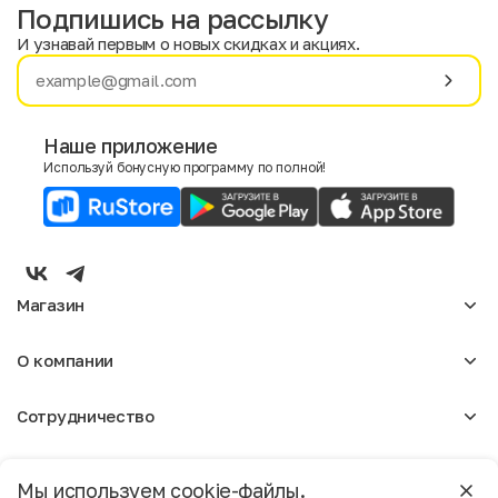
Подпишись на рассылку
И узнавай первым о новых скидках и акциях.
Имя
Фамилия
Наше приложение
Используй бонусную программу по полной!
E-mail
Пол
Мужской
Женский
Магазин
Согласие на получение чеков по электронной почте
Женское
О компании
Мужское
Аксессуары
О нас
Детское
Сотрудничество
Отзывы
Блог
Оптовикам
Вакансии
Помощь
Москва
Арендодателям
Магазины
Мы используем cookie-файлы.
Реклама